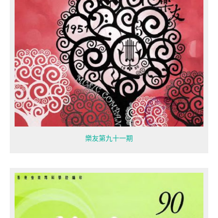
樂友第九十一期