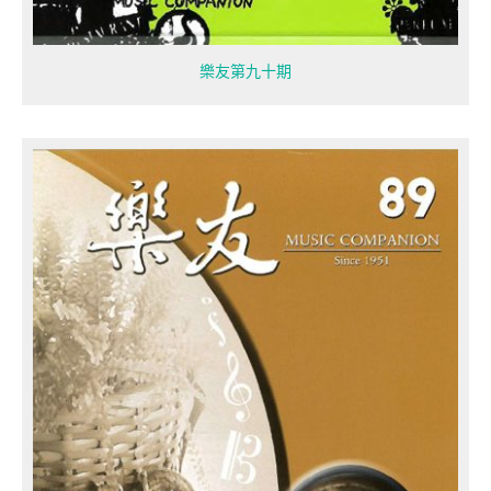
樂友第九十期