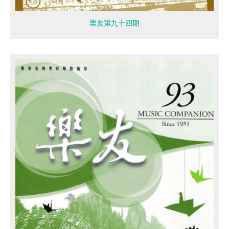
樂友第九十四期