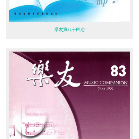
樂友第八十四期