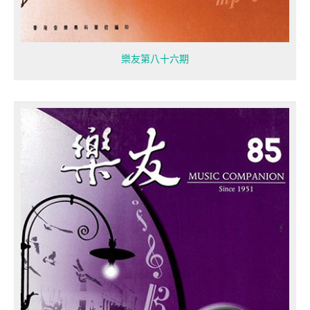
樂友第八十六期