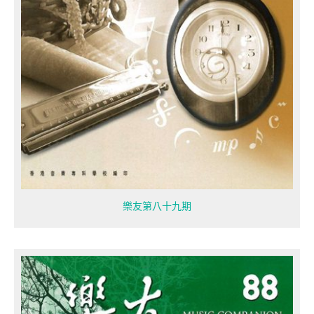
樂友第八十九期