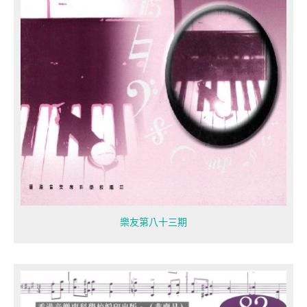
樂友第八十三期