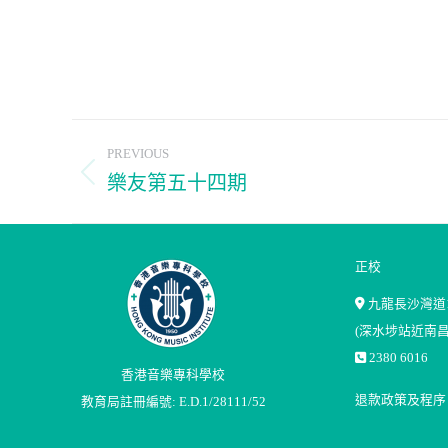
Post
PREVIOUS
navigation
樂友第五十四期
Previous
post:
正校
九龍長沙灣道1
(深水埗站近南昌
2380 6016
香港音樂專科學校
退款政策及程序
教育局註冊編號: E.D.1/28111/52