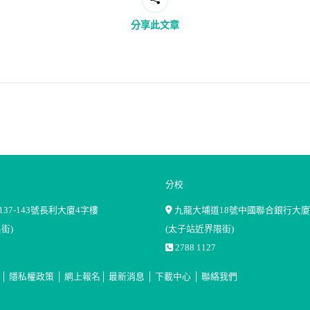
分享此文章
Next
post:
分校
37-143號長利大廈4字樓
九龍大埔道18號中國聯合銀行大廈
街)
(太子站近界限街)
2788 1127
│
隱私權政策
│
網上報名
│
最新消息
│
下載中心
│
聯絡我們