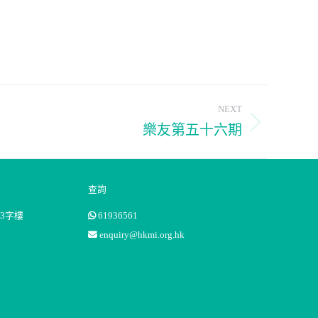
NEXT
樂友第五十六期
查詢
3字樓
61936561
enquiry@hkmi.org.hk