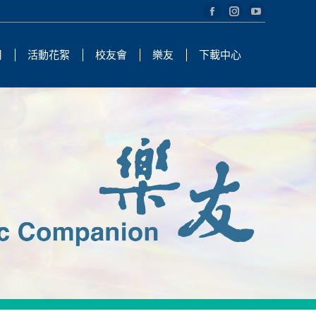
Facebook
Instagram
YouTube
page
page
page
用
活動花絮
校友會
樂友
下載中心
opens
opens
opens
in
in
in
new
new
new
window
window
window