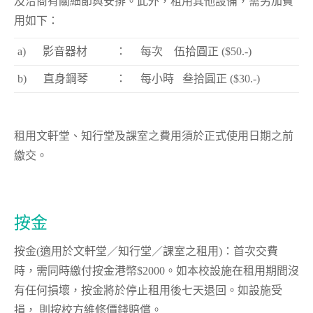
及洽商有關細節與安排。此外，租用其他設備，需另加費
用如下：
a) 影音器材
： 每次 伍拾圓正 ($50.-)
b) 直身鋼琴
： 每小時 叁拾圓正 ($30.-)
租用文軒堂、知行堂及課室之費用須於正式使用日期之前
繳交。
按金
按金(適用於文軒堂／知行堂／課室之租用)：首次交費
時，需同時繳付按金港幣$2000。如本校設施在租用期間沒
有任何損壞，按金將於停止租用後七天退回。如設施受
損， 則按校方維修價錢賠償。