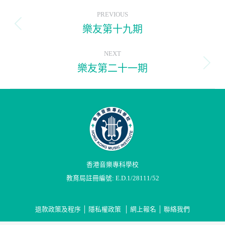
Post
PREVIOUS
navigation
樂友第十九期
Previous
post:
NEXT
樂友第二十一期
Next
post:
香港音樂專科學校
教育局註冊編號: E.D.1/28111/52
退款政策及程序
│
隱私權政策
│
網上報名
│
聯絡我們