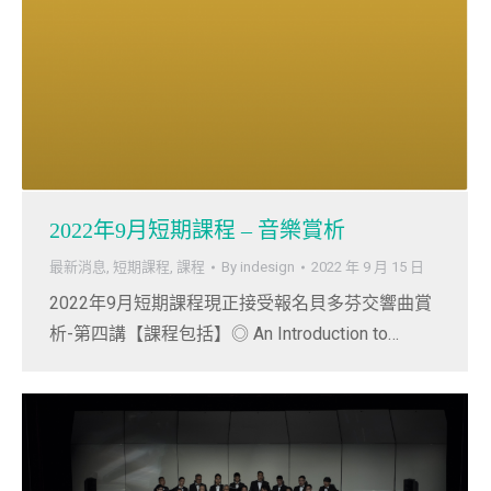
2022年9月短期課程 – 音樂賞析
最新消息
,
短期課程
,
課程
By
indesign
2022 年 9 月 15 日
2022年9月短期課程現正接受報名貝多芬交響曲賞
析-第四講【課程包括】◎ An Introduction to…