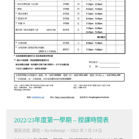
2022/23年度第一學期 – 授課時間表
最新消息
,
課程
By
indesign
2022 年 7 月 24 日