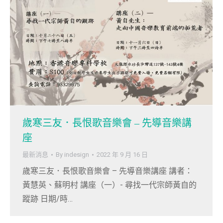
歲寒三友．長恨歌音樂會 – 先導音樂講
座
最新消息
By
indesign
2022 年 9 月 16 日
歲寒三友．長恨歌音樂會 – 先導音樂講座 講者：
黃慧英、蘇明村 講座（一）- 尋找一代宗師黃自的
蹤跡 日期/時…