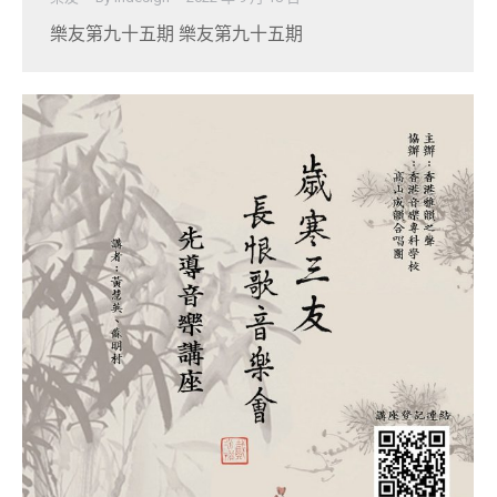
樂友第九十五期 樂友第九十五期