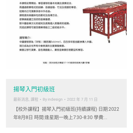
揚琴入門初級班
最新消息
,
課程
By
indesign
2022 年 7 月 11 日
【校外課程】揚琴入門初級班(持續課程) 日期:2022
年8月8日 時間:逢星期一晚上7:30-8:30 學費:…