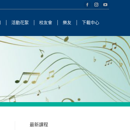
Facebook
Instagram
YouTube
page
page
page
用
活動花絮
校友會
樂友
下載中心
opens
opens
opens
in
in
in
new
new
new
window
window
window
最新課程