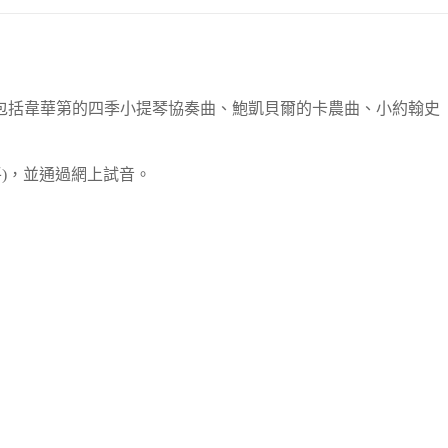
包括韋華第的四季小提琴協奏曲、鮑凱貝爾的卡農曲、小約翰史
平)，並通過網上試音。