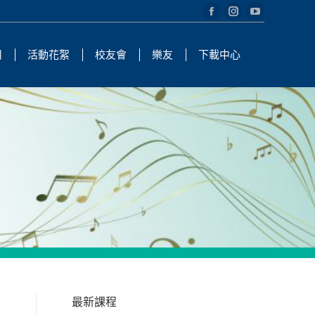
Facebook
Instagram
YouTube
page
page
page
用
活動花絮
校友會
樂友
下載中心
opens
opens
opens
in
in
in
new
new
new
window
window
window
最新課程