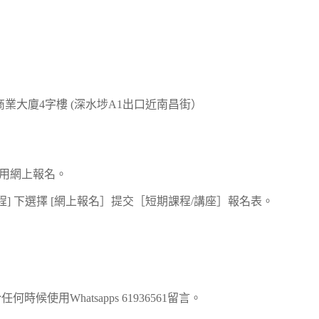
利商業大廈4字樓 (深水埗A1出口近南昌街）
使用網上報名。
音樂課程] 下選擇 [網上報名］提交［短期課程/講座］報名表。
何時候使用Whatsapps 61936561留言。