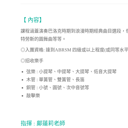
【 內容】
課程涵蓋演奏巴洛克時期到浪漫時期經典曲目選段，
特勞斯的圓舞曲等等。
◎入團資格: 達到ABRSM 四級或以上程度(或同等水
◎招收樂手
弦樂 : 小提琴、中提琴、大提琴、低音大提琴
木管 : 單簧管、雙簧管、長笛
銅管 : 小號、圓號、次中音號等
敲擊樂
指揮 : 鄺蓮莉老師