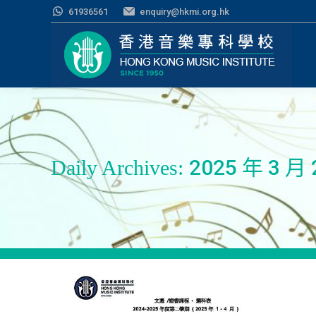
61936561
enquiry@hkmi.org.hk
2025 年 3 月 
Daily Archives: