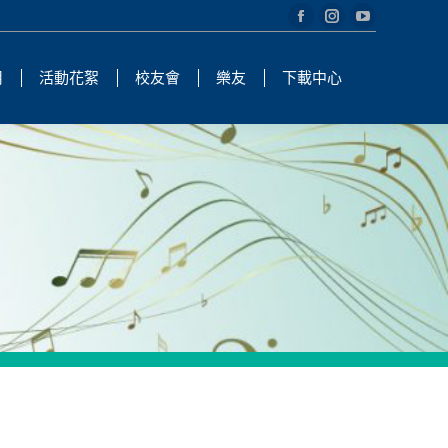
Facebook
Instagram
YouTube
page
page
page
用
活動花絮
校友會
樂友
下載中心
opens
opens
opens
in
in
in
new
new
new
window
window
window