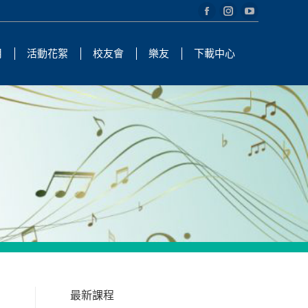
Facebook
Instagram
YouTube
page
page
page
用
活動花絮
校友會
樂友
下載中心
opens
opens
opens
in
in
in
new
new
new
window
window
window
最新課程