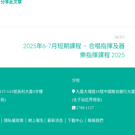
分享此文章
NEXT
2025年6-7月短期課程 – 合唱指揮及器
Next
樂指揮課程 2025
post:
分校
37-143號長利大廈4字樓
九龍大埔道18號中國聯合銀行大廈
街)
(太子站近界限街)
2788 1127
│
隱私權政策
│
網上報名
│
最新消息
│
下載中心
│
聯絡我們