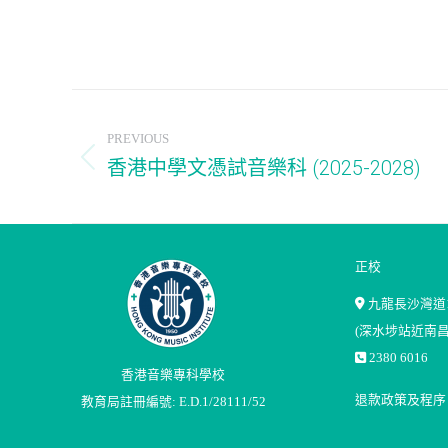
Post
PREVIOUS
navigation
香港中學文憑試音樂科 (2025-2028)
Previous
post:
正校
九龍長沙灣道1
(深水埗站近南昌
2380 6016
香港音樂專科學校
退款政策及程序
教育局註冊編號: E.D.1/28111/52