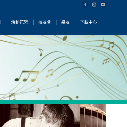
Facebook
Instagram
YouTube
page
page
page
用
活動花絮
校友會
樂友
下載中心
opens
opens
opens
in
in
in
new
new
new
window
window
window