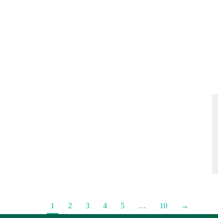
1
2
3
4
5
…
10
→