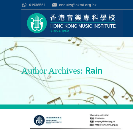
61936561
enquiry@hkmi.org.hk
Rain
Author Archives: