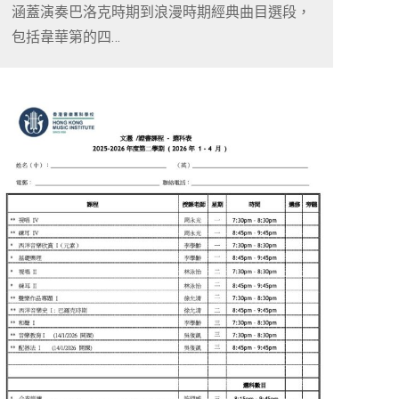
涵蓋演奏巴洛克時期到浪漫時期經典曲目選段，
包括韋華第的四…