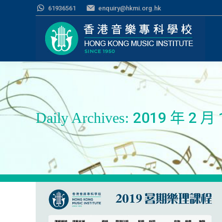
61936561
enquiry@hkmi.org.hk
2019 年 2 月 
Daily Archives: