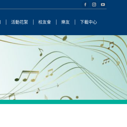
Facebook
Instagram
YouTube
page
page
page
用
活動花絮
校友會
樂友
下載中心
opens
opens
opens
in
in
in
new
new
new
window
window
window