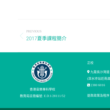
Post
PREVIOUS
navigation
2017夏季課程簡介
Previous
post:
正校
九龍長沙灣道1
(深水埗站近南昌
2380 6016
香港音樂專科學校
退款政策及程序
教育局註冊編號: E.D.1/28111/52