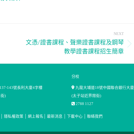
NEXT
文憑/證書課程、聲樂證書課程及鋼琴
Next
教學證書課程招生簡章
post:
分校
37-143號長利大廈4字樓
九龍大埔道18號中國聯合銀行大廈
街)
(太子站近界限街)
2788 1127
│
隱私權政策
│
網上報名
│
最新消息
│
下載中心
│
聯絡我們