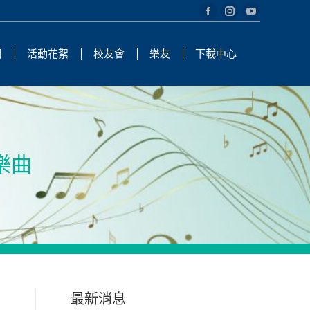
Facebook
Instagram
YouTube
page
page
page
用
活動花絮
校友會
樂友
下載中心
opens
opens
opens
in
in
in
new
new
new
window
window
window
樂曲
最新消息