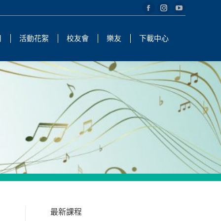
Facebook
Instagram
YouTube
page
page
page
用
活動花絮
校友會
樂友
下載中心
opens
opens
opens
in
in
in
new
new
new
window
window
window
最新課程