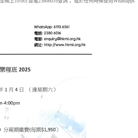
上10:00) 致電23806016查詢； 或於任何時候使用Whatsapps