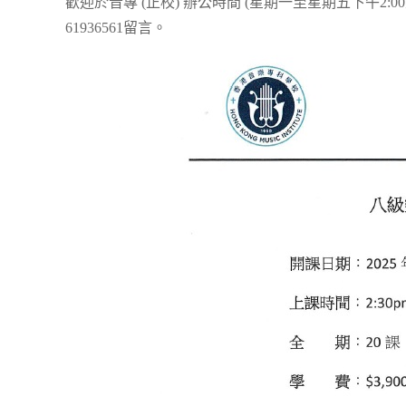
歡迎於音專 (正校) 辦公時間 (星期一至星期五下午2:00至晚
61936561留言。