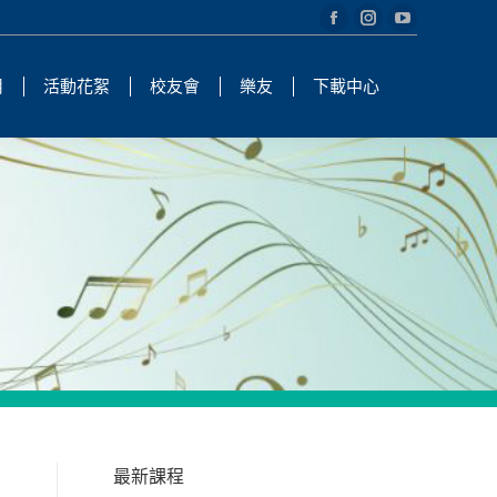
Facebook
Instagram
YouTube
page
page
page
用
活動花絮
校友會
樂友
下載中心
opens
opens
opens
in
in
in
new
new
new
window
window
window
最新課程