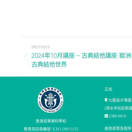
Post
PREVIOUS
navigation
2024年10月講座 – 古典結他講座: 歐洲
Previous
古典結他世界
post:
正校
九龍長沙灣道1
(深水埗站近南昌
2380 6016
香港音樂專科學校
退款政策及程序
教育局註冊編號: E.D.1/28111/52