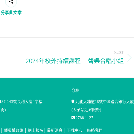
分享此文章
NEXT
2024年校外持續課程 – 聲樂合唱小組
Next
post:
分校
37-143號長利大廈4字樓
九龍大埔道18號中國聯合銀行大廈
街)
(太子站近界限街)
2788 1127
│
隱私權政策
│
網上報名
│
最新消息
│
下載中心
│
聯絡我們