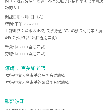
簡介：適合有指揮經驗、希望更能掌握指揮小組或樂團技
巧的人士。
開課日期: 7月6日（六）
時間: 下午3:30-5:00
上課地點：深水埗正校, 長沙灣道137-143號長利商業大廈
4/F(深水埗站A1出口近南昌街)
學費: $1800（全期四課）
旁聽: $1000（全期四課）
導師： 官美如老師
-香港中文大學崇基合唱團音樂總監
-香港中文大學崇基管弦樂團音樂總監
報讀須知