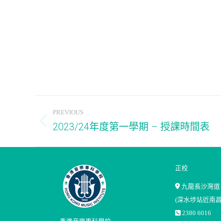
Post
PREVIOUS
navigation
2023/24年度第一學期 – 授課時間表
Previous
post:
正校
九龍長沙灣道1
(深水埗站近南昌
2380 6016