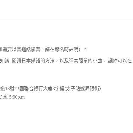
如需要以普通話學習，請在報名時註明）。
知識, 閱讀日本樂譜的方法，以及彈奏簡單的小曲。 讓你可以在
道18號中國聯合銀行大廈3字樓(太子站近界限街）
Ｄ班 5:00p.m