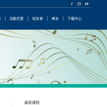
Facebook
Instagram
YouTube
page
page
page
用
活動花絮
校友會
樂友
下載中心
opens
opens
opens
in
in
in
new
new
new
window
window
window
最新課程