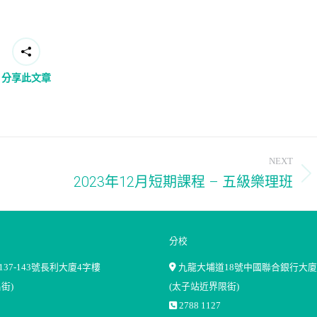
分享此文章
NEXT
2023年12月短期課程 – 五級樂理班
Next
post:
分校
37-143號長利大廈4字樓
九龍大埔道18號中國聯合銀行大廈
街)
(太子站近界限街)
2788 1127