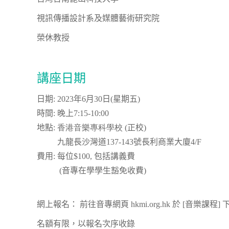
視訊傳播設計系及媒體藝術研究院
榮休教授
講座日期
日期
: 2023
年
6
月
30
日
(
星期五
)
時間
:
晚上
7:15-10:00
地點
: 香港音樂專科學校 (
正校)
九龍長沙灣道
137-143
號
長利商業大廈
4/F
費用
:
每位
$100,
包括講義費
(
音專在學學生豁免收費
)
網上報名： 前往音專網頁 hkmi.org.hk 於 [音樂
名額有限，以報名次序收錄