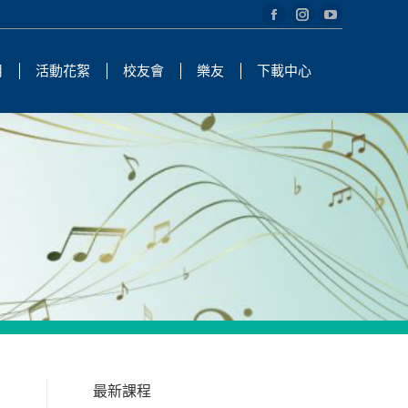
Facebook
Instagram
YouTube
page
page
page
用
活動花絮
校友會
樂友
下載中心
opens
opens
opens
in
in
in
new
new
new
window
window
window
最新課程