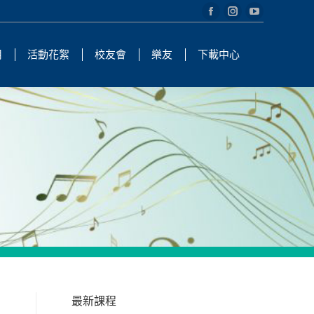
Facebook
Instagram
YouTube
page
page
page
用
活動花絮
校友會
樂友
下載中心
opens
opens
opens
in
in
in
new
new
new
window
window
window
最新課程