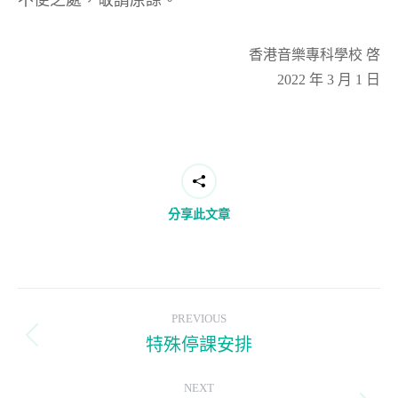
不便之處，敬請原諒。
香港音樂專科學校 啓
2022 年 3 月 1 日
分享此文章
Post
PREVIOUS
navigation
特殊停課安排
Previous
post:
NEXT