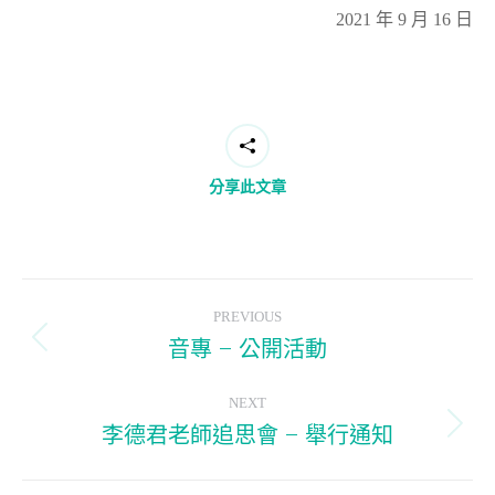
2021 年 9 月 16 日
分享此文章
Post
PREVIOUS
navigation
音專 – 公開活動
Previous
post:
NEXT
李德君老師追思會 – 舉行通知
Next
post: