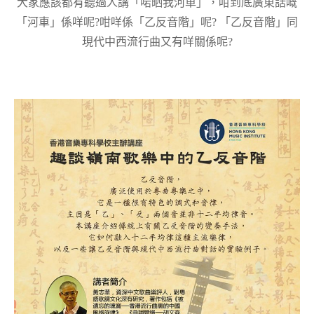
大家應該都有聽過人講「啱晒我河車」，咁到底廣東話嘅
「河車」係咩呢?咁咩係「乙反音階」呢? 「乙反音階」同
現代中西流行曲又有咩關係呢?