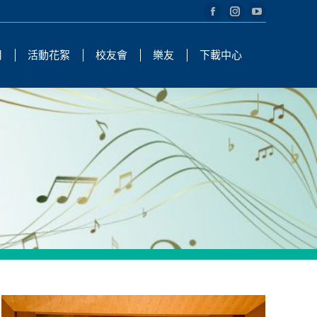
Facebook
Instagram
YouTube
page
page
page
用
活動花絮
校友會
樂友
下載中心
opens
opens
opens
in
in
in
new
new
new
window
window
window