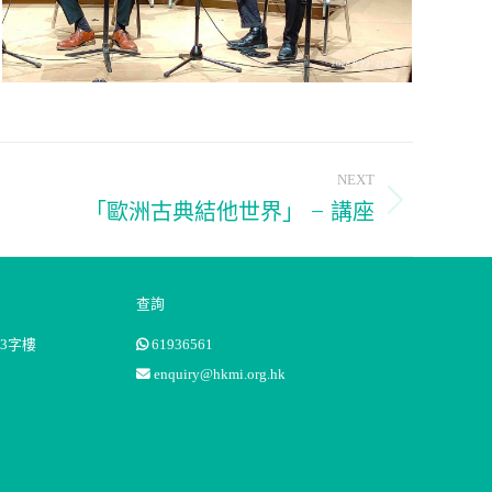
NEXT
「歐洲古典結他世界」 – 講座
查詢
3字樓
61936561
enquiry@hkmi.org.hk