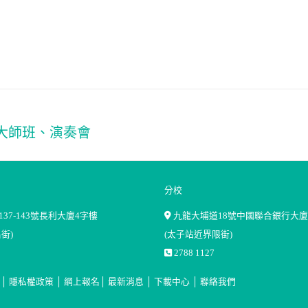
、大師班、演奏會
Next
album:
分校
37-143號長利大廈4字樓
九龍大埔道18號中國聯合銀行大廈
街)
(太子站近界限街)
2788 1127
│
隱私權政策
│
網上報名
│
最新消息
│
下載中心
│
聯絡我們