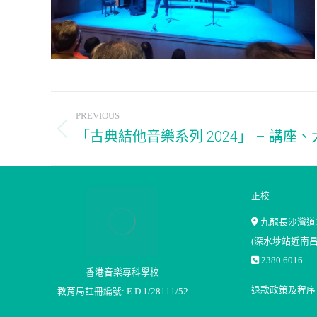
Album
PREVIOUS
navigation
「古典結他音樂系列 2024」 – 講座
Previous
album:
正校
九龍長沙灣道1
(深水埗站近南昌
2380 6016
香港音樂專科學校
退款政策及程序
教育局註冊編號: E.D.1/28111/52