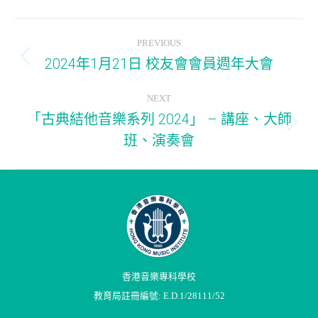
Album
PREVIOUS
navigation
2024年1月21日 校友會會員週年大會
Previous
album:
NEXT
「古典結他音樂系列 2024」 – 講座、大師
Next
班、演奏會
album:
香港音樂專科學校
教育局註冊編號: E.D.1/28111/52