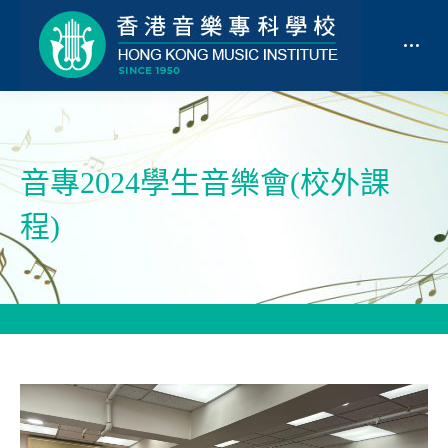
音專2024學生音樂會(校外課
程)