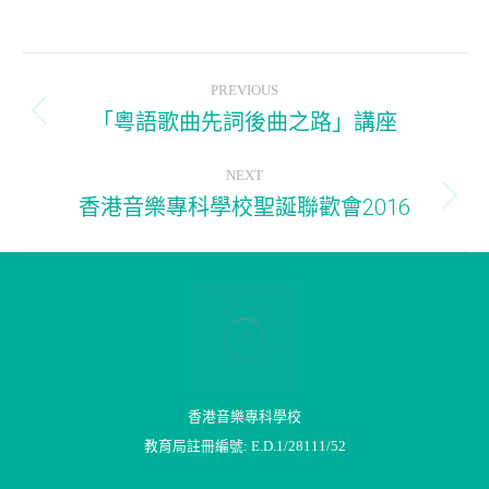
Album
PREVIOUS
navigation
「粵語歌曲先詞後曲之路」講座
Previous
album:
NEXT
香港音樂專科學校聖誕聯歡會2016
Next
album:
香港音樂專科學校
教育局註冊編號: E.D.1/28111/52