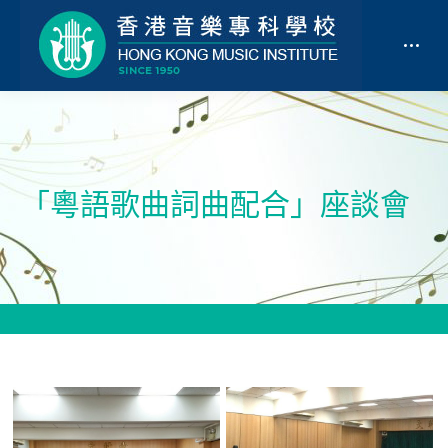
「粵語歌曲詞曲配合」座談會